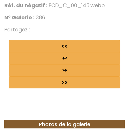
Réf. du négatif :
FCD_C_00_145.webp
N° Galerie :
386
Partagez :
<<
↩
↪
>>
Photos de la galerie