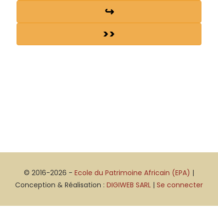
↪
>>
© 2016-2026 -
Ecole du Patrimoine Africain (EPA)
|
Conception & Réalisation :
DIGIWEB SARL
|
Se connecter