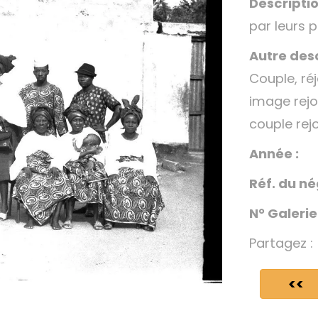
Descriptio
par leurs 
Autre desc
Couple, ré
image rejo
couple rej
Année :
Réf. du né
N° Galerie
Partagez :
<<