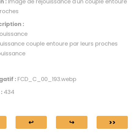
n :
Image de réjouissance d'un couple entouré
proches
ription :
jouissance
uissance couple entoure par leurs proches
ouissance
gatif :
FCD_C_00_193.webp
 :
434
↩
↪
>>