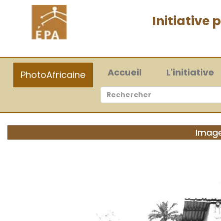
Initiative
(current)
Accueil
L'initiative
PhotoAfricaine
Image