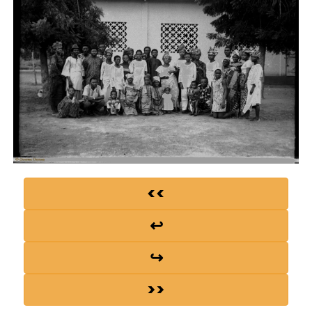
<<
↩
↪
>>