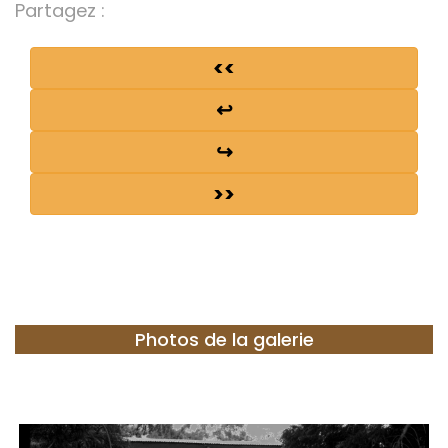
Partagez :
<<
↩
↪
>>
Photos de la galerie