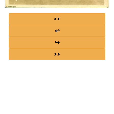
<<
↩
↪
>>