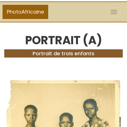
PhotoAfricaine
Toggl
naviga
PORTRAIT (A)
Portrait de trois enfants