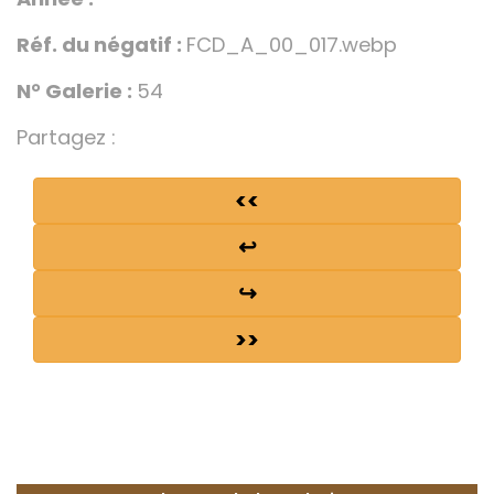
Réf. du négatif :
FCD_A_00_017.webp
N° Galerie :
54
Partagez :
<<
↩
↪
>>