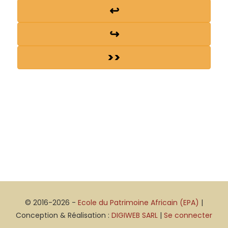
↩
↪
>>
© 2016-2026 -
Ecole du Patrimoine Africain (EPA)
|
Conception & Réalisation :
DIGIWEB SARL
|
Se connecter