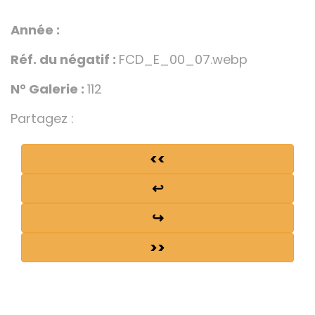
Année :
Réf. du négatif :
FCD_E_00_07.webp
N° Galerie :
112
Partagez :
<<
↩
↪
>>