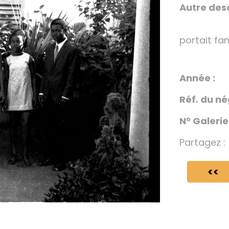
Autre desc
portait fam
Année :
Réf. du né
N° Galerie
Partagez :
<<