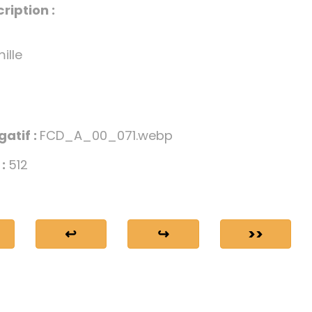
ription :
ille
gatif :
FCD_A_00_071.webp
 :
512
↩
↪
>>