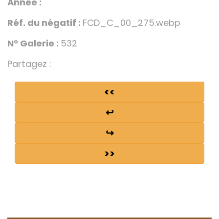
Année :
Réf. du négatif :
FCD_C_00_275.webp
N° Galerie :
532
Partagez :
<<
↩
↪
>>