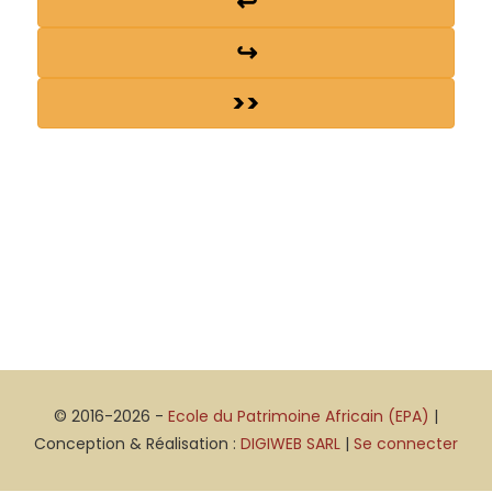
↩
↪
>>
© 2016-2026 -
Ecole du Patrimoine Africain (EPA)
|
Conception & Réalisation :
DIGIWEB SARL
|
Se connecter