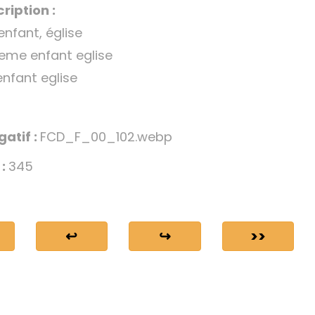
ription :
nfant, église
teme enfant eglise
nfant eglise
gatif :
FCD_F_00_102.webp
 :
345
↩
↪
>>