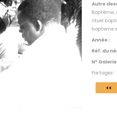
Autre desc
Baptême, e
rituel bap
bapteme e
Année :
Réf. du né
N° Galerie
Partagez :
<<