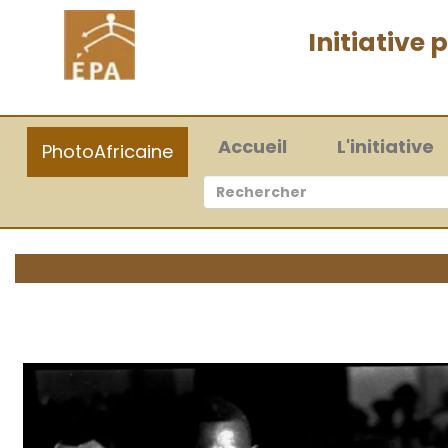
Initiative
(current)
Accueil
L'initiative
PhotoAfricaine