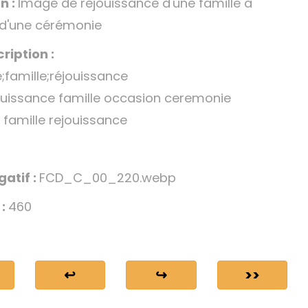
n :
Image de réjouissance d'une famille à
 d'une cérémonie
ription :
famille;réjouissance
uissance famille occasion ceremonie
famille rejouissance
gatif :
FCD_C_00_220.webp
 :
460
↩
↪
>>