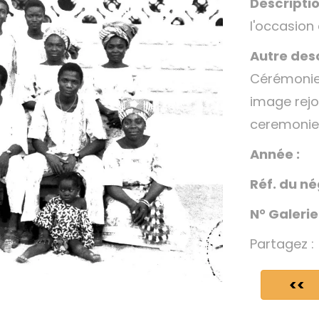
Descriptio
l'occasion
Autre desc
Cérémonie;
image rejo
ceremonie 
Année :
Réf. du né
N° Galerie
Partagez :
<<