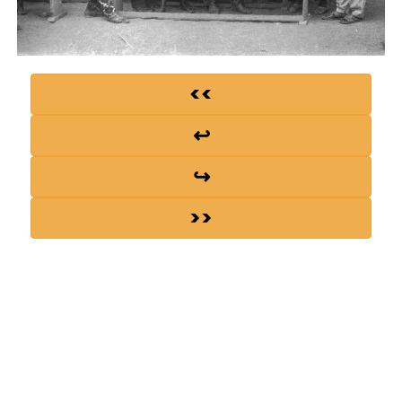
<<
↩
↪
>>