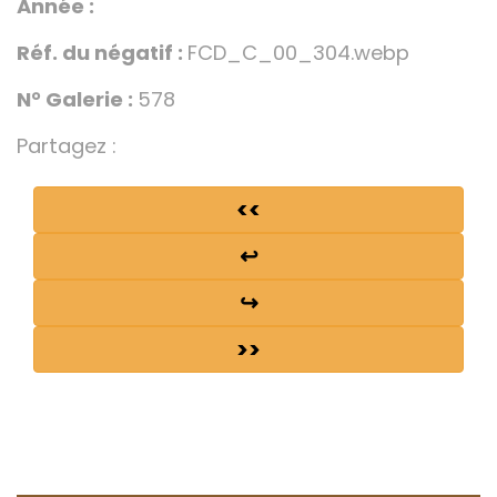
Année :
Réf. du négatif :
FCD_C_00_304.webp
N° Galerie :
578
Partagez :
<<
↩
↪
>>