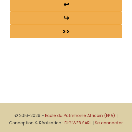
↩
↪
>>
© 2016-2026 -
Ecole du Patrimoine Africain (EPA)
|
Conception & Réalisation :
DIGIWEB SARL
|
Se connecter