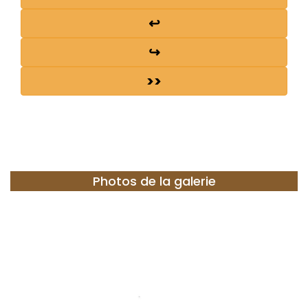
↩
↪
>>
Photos de la galerie