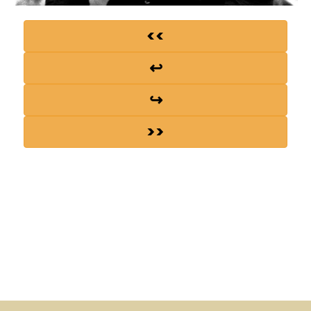
<<
↩
↪
>>