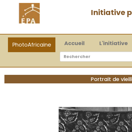
Initiative
(current)
Accueil
L'initiative
PhotoAfricaine
Portrait de vie