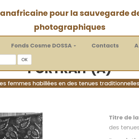
 panafricaine pour la sauvegarde d
photographiques
Fonds Cosme DOSSA
Contacts
A
OK
PORTRAIT (A)
illes femmes habillées en des tenues traditionnelle
Titre de l
des tenues