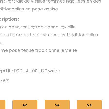
n :
Portrait de vieilles femmes habillées en des
ditionnelles en pose assise
ription :
me;pose;tenue;traditionnelle;vieille
eilles femmes habillees tenues traditionnelles
se
me pose tenue traditionnelle vieille
gatif :
FCD_A_00_120.webp
 :
631
↩
↪
>>