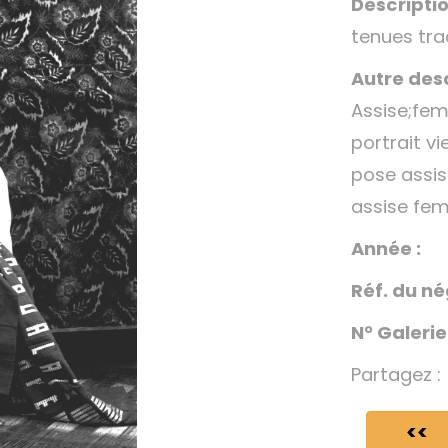
Descriptio
tenues tra
Autre desc
Assise;fem
portrait vi
pose assi
assise fem
Année :
Réf. du né
N° Galerie
Partagez :
<<