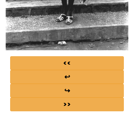
<<
↩
↪
>>