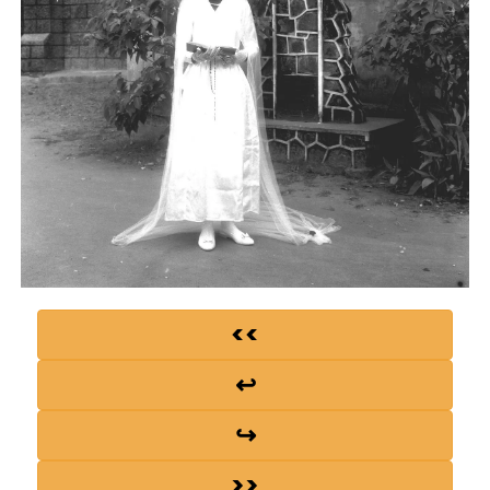
<<
↩
↪
>>