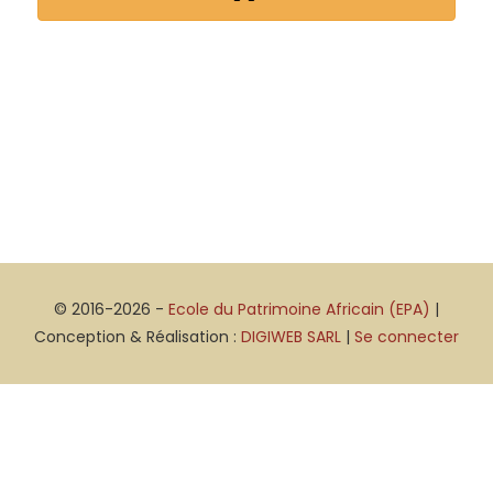
© 2016-2026 -
Ecole du Patrimoine Africain (EPA)
|
Conception & Réalisation :
DIGIWEB SARL
|
Se connecter