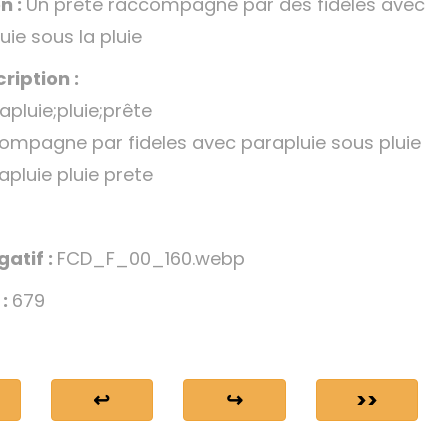
n :
Un prête raccompagné par des fidèles avec
uie sous la pluie
ription :
apluie;pluie;prête
ompagne par fideles avec parapluie sous pluie
apluie pluie prete
gatif :
FCD_F_00_160.webp
 :
679
↩
↪
>>