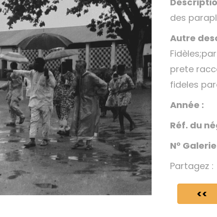
Descriptio
des parapl
Autre desc
Fidèles;par
prete racc
fideles par
Année :
Réf. du né
N° Galerie
Partagez :
<<