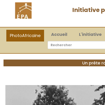
Initiative
(current)
Accueil
L'initiative
PhotoAfricaine
Un prête r