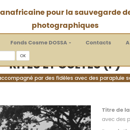
 panafricaine pour la sauvegarde d
photographiques
Fonds Cosme DOSSA
Contacts
A
OK
RITES ET CULTES (F)
accompagné par des fidèles avec des parapluie so
Titre de l
avec des p