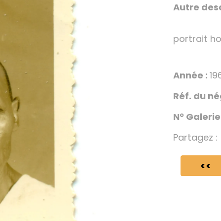
Autre desc
portrait 
Année :
19
Réf. du né
N° Galerie
Partagez :
<<