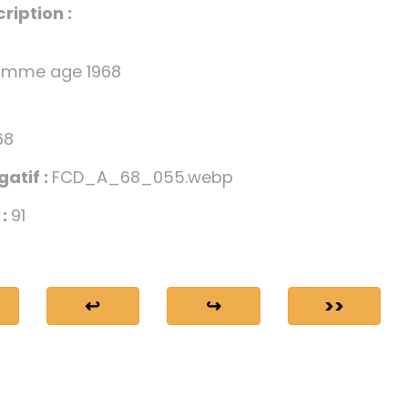
ription :
homme age 1968
68
gatif :
FCD_A_68_055.webp
 :
91
↩
↪
>>