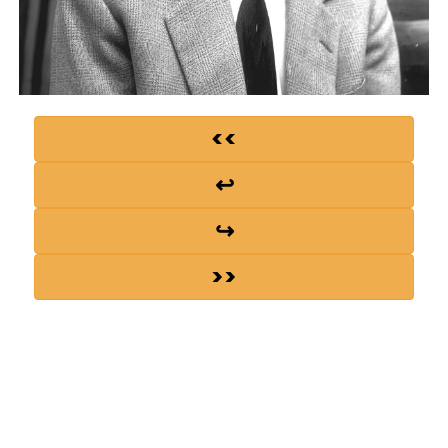
<<
↩
↪
>>