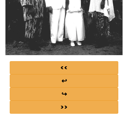
<<
↩
↪
>>