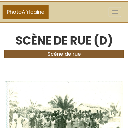
PhotoAfricaine
Toggl
naviga
SCÈNE DE RUE (D)
Scène de rue