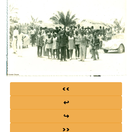
<<
↩
↪
>>