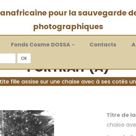
 panafricaine pour la sauvegarde d
photographiques
Fonds Cosme DOSSA
Contacts
A
OK
PORTRAIT (A)
etite fille assise sur une chaise avec à ses cotés
Titre de l
chaise av