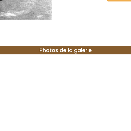
Photos de la galerie