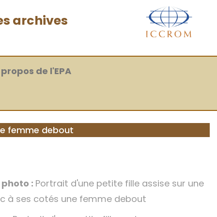
es archives
 propos de l'EPA
 une femme debout
a photo :
Portrait d'une petite fille assise sur une
ec à ses cotés une femme debout