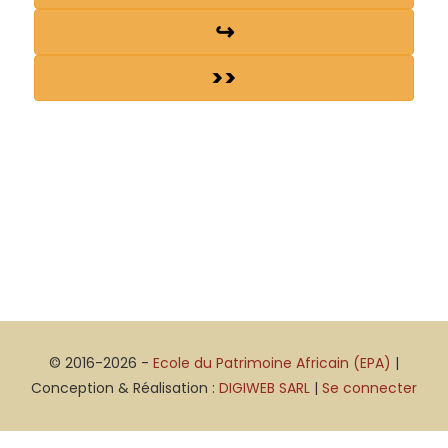
↪
>>
© 2016-2026 -
Ecole du Patrimoine Africain (EPA)
|
Conception & Réalisation :
DIGIWEB SARL
|
Se connecter