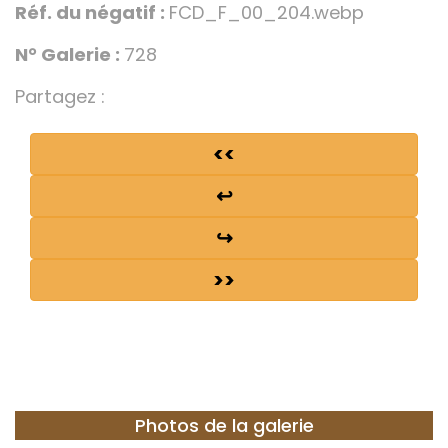
Réf. du négatif :
FCD_F_00_204.webp
N° Galerie :
728
Partagez :
<<
↩
↪
>>
Photos de la galerie