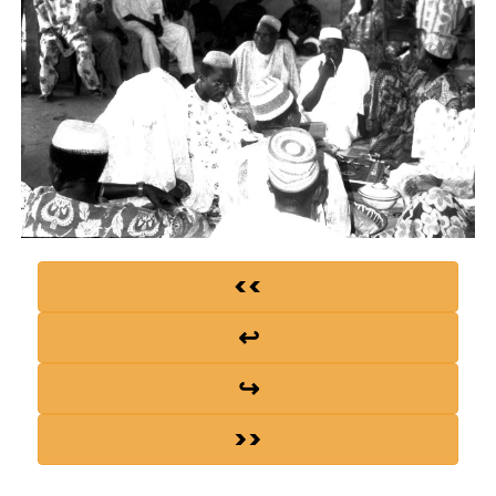
<<
↩
↪
>>