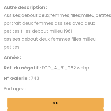
Autre description :
Assises;debout;deux;femmes;filles;milieu;petite
portrait deux femmes assises avec deux
petites filles debout milieu 1961
assises debout deux femmes filles milieu
petites
Année :
Réf. du négatif :
FCD_A_61_262.webp
N° Galerie :
748
Partagez :
<<