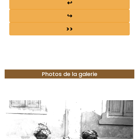
↩
↪
>>
Photos de la galerie