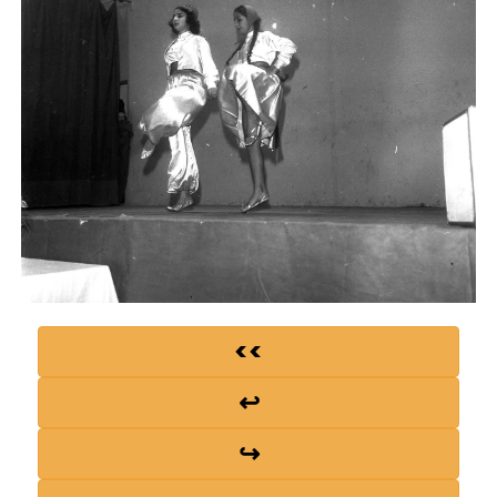
<<
↩
↪