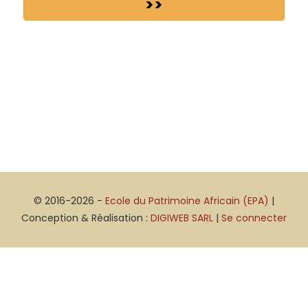
>>
© 2016-2026 -
Ecole du Patrimoine Africain (EPA)
|
Conception & Réalisation :
DIGIWEB SARL
|
Se connecter