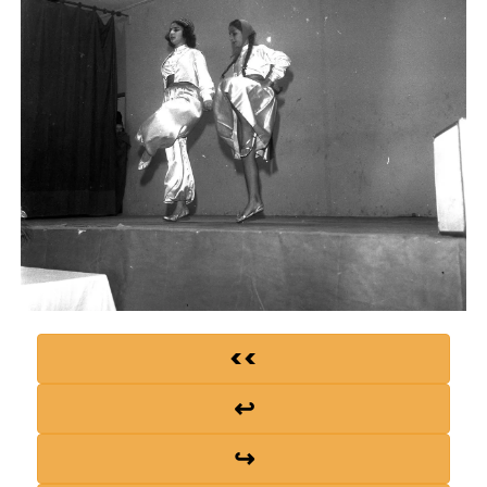
<<
↩
↪