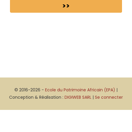
>>
© 2016-2026 -
Ecole du Patrimoine Africain (EPA)
|
Conception & Réalisation :
DIGIWEB SARL
|
Se connecter