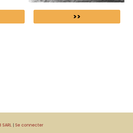
>>
B SARL
|
Se connecter