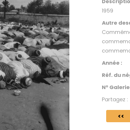
Descriptio
1959
Autre desc
Commémor
commemora
commemor
Année :
Réf. du né
N° Galerie
Partagez :
<<