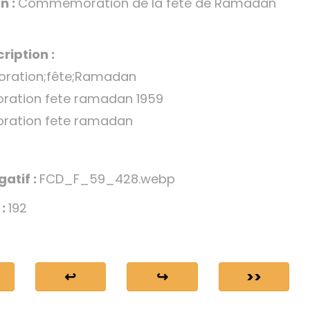
n :
Commémoration de la fête de Ramadan
ription :
ation;fête;Ramadan
tion fete ramadan 1959
ation fete ramadan
gatif :
FCD_F_59_428.webp
 :
192
↩
↪
>>