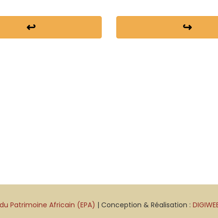
↩
↪
du Patrimoine Africain (EPA)
| Conception & Réalisation :
DIGIWE