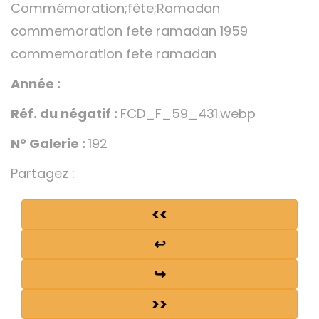
Commémoration;fête;Ramadan
commemoration fete ramadan 1959
commemoration fete ramadan
Année :
Réf. du négatif :
FCD_F_59_431.webp
N° Galerie :
192
Partagez :
<<
↩
↪
>>