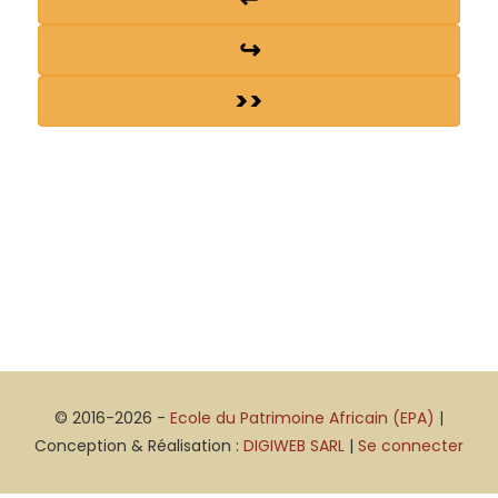
↪
>>
© 2016-2026 -
Ecole du Patrimoine Africain (EPA)
|
Conception & Réalisation :
DIGIWEB SARL
|
Se connecter