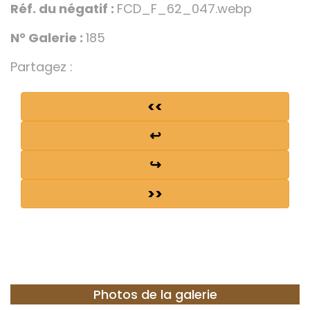
Réf. du négatif :
FCD_F_62_047.webp
N° Galerie :
185
Partagez :
<<
↩
↪
>>
Photos de la galerie