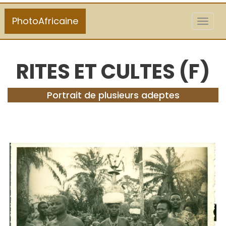
PhotoAfricaine
Toggl
naviga
RITES ET CULTES (F)
Portrait de plusieurs adeptes