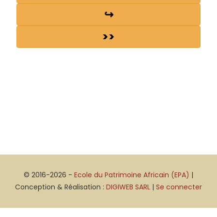
↪
>>
© 2016-2026 -
Ecole du Patrimoine Africain (EPA)
|
Conception & Réalisation :
DIGIWEB SARL
|
Se connecter