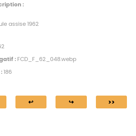
ription :
ule assise 1962
62
gatif :
FCD_F_62_048.webp
 :
186
↩
↪
>>