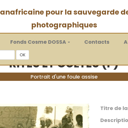
 panafricaine pour la sauvegarde d
photographiques
Fonds Cosme DOSSA
Contacts
A
OK
RITES ET CULTES (F)
Portrait d'une foule assise
Titre de l
Descriptio