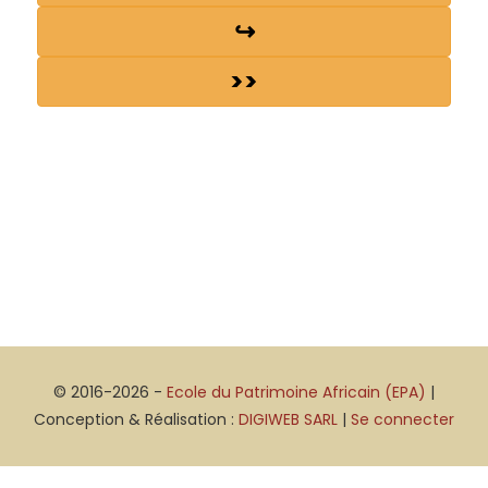
↪
>>
© 2016-2026 -
Ecole du Patrimoine Africain (EPA)
|
Conception & Réalisation :
DIGIWEB SARL
|
Se connecter