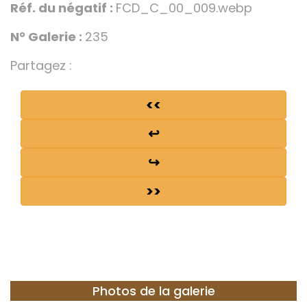
Réf. du négatif :
FCD_C_00_009.webp
N° Galerie :
235
Partagez :
<<
↩
↪
>>
Photos de la galerie