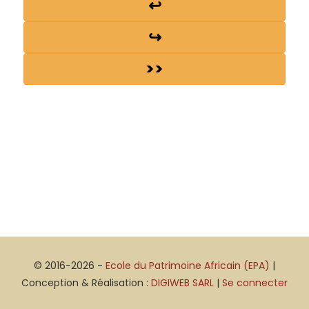
↩
↪
>>
© 2016-2026 -
Ecole du Patrimoine Africain (EPA)
|
Conception & Réalisation :
DIGIWEB SARL
|
Se connecter