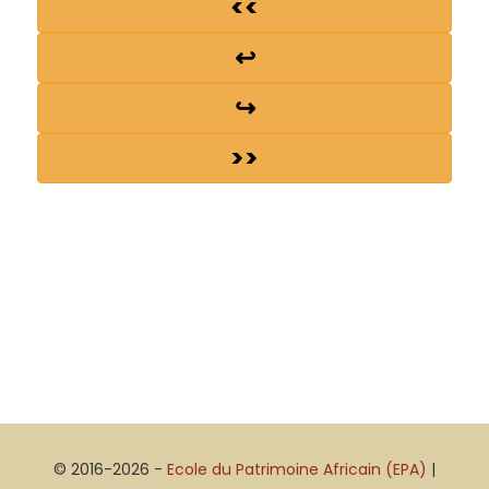
<<
↩
↪
>>
© 2016-2026 -
Ecole du Patrimoine Africain (EPA)
|