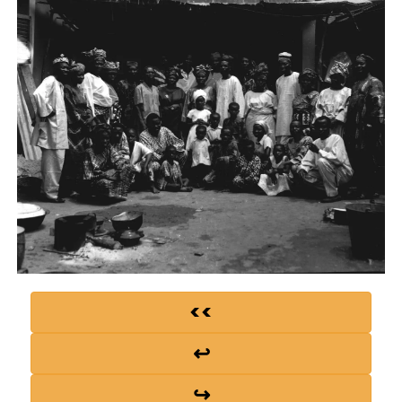
<<
↩
↪