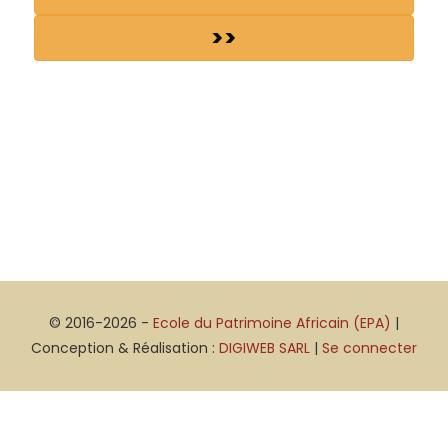
>>
© 2016-2026 -
Ecole du Patrimoine Africain (EPA)
|
Conception & Réalisation :
DIGIWEB SARL
|
Se connecter