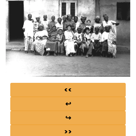
<<
↩
↪
>>