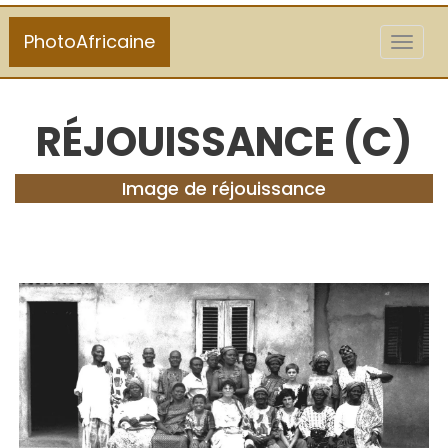
PhotoAfricaine
Toggl
naviga
RÉJOUISSANCE (C)
Image de réjouissance