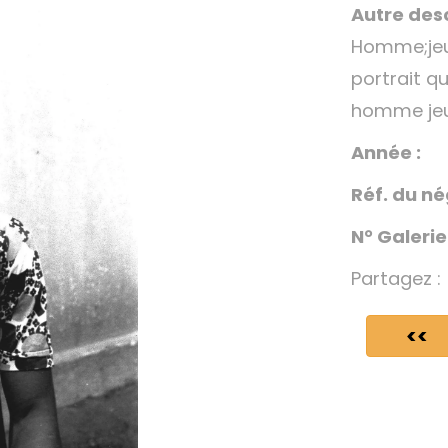
Autre desc
Homme;je
portrait 
homme je
Année :
Réf. du né
N° Galerie
Partagez :
<<