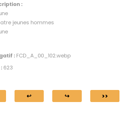
ription :
une
quatre jeunes hommes
une
gatif :
FCD_A_00_102.webp
 :
623
↩
↪
>>