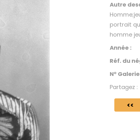
Autre desc
Homme;je
portrait 
homme je
Année :
Réf. du né
N° Galerie
Partagez :
<<