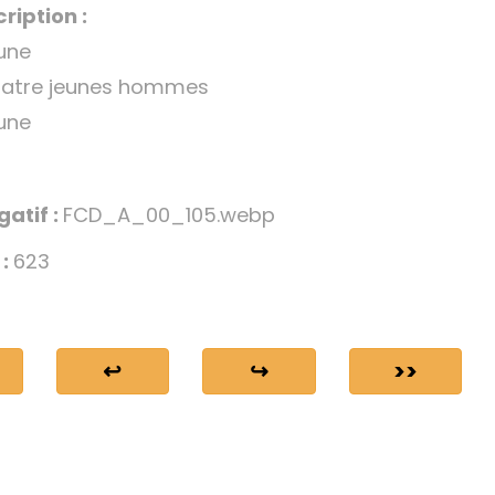
ription :
une
quatre jeunes hommes
une
gatif :
FCD_A_00_105.webp
 :
623
↩
↪
>>